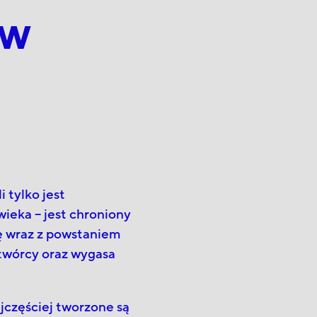
aw
 tylko jest
wieka – jest chroniony
ię wraz z powstaniem
 twórcy oraz wygasa
częściej tworzone są