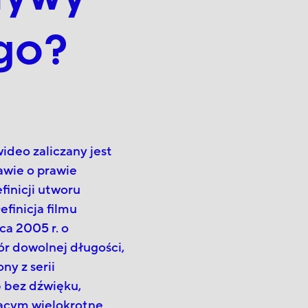
go?
ideo zaliczany jest
awie o prawie
finicji utworu
finicja filmu
ca 2005 r. o
wór dowolnej długości,
y z serii
 bez dźwięku,
jącym wielokrotne