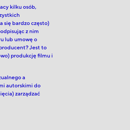
acy kilku osób,
zystkich
 się bardzo często)
odpisując z nim
ru lub umowę o
 producent? Jest to
owo) produkcję filmu i
zualnego a
i autorskimi do
ięcia) zarządzać