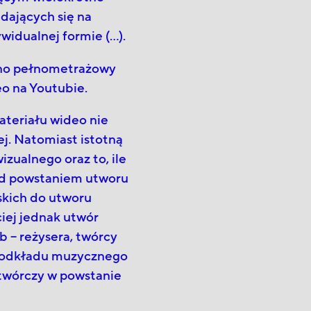
dających się na
ywidualnej formie (…).
no pełnometrażowy
eo na Youtubie.
ateriału wideo nie
j. Natomiast istotną
zualnego oraz to, ile
ad powstaniem utworu
skich do utworu
ciej jednak utwór
b – reżysera, twórcy
y podkładu muzycznego
 twórczy w powstanie