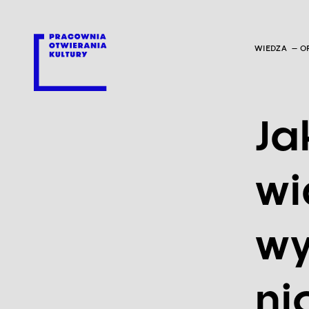
WIEDZA
O
Ja
wi
wy
ni