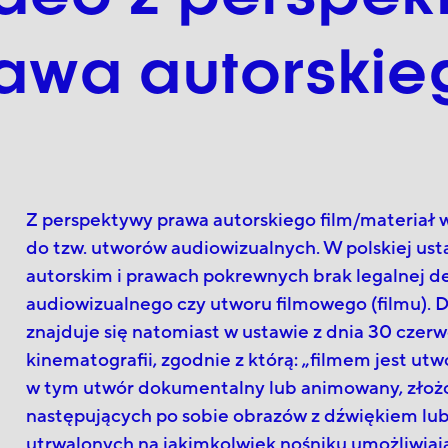
awa autorskie
Z perspektywy prawa autorskiego film/materiał w
do tzw. utworów audiowizualnych. W polskiej ust
autorskim i prawach pokrewnych brak legalnej de
audiowizualnego czy utworu filmowego (filmu). De
znajduje się natomiast w ustawie z dnia 30 czerw
kinematografii, zgodnie z którą: „filmem jest ut
w tym utwór dokumentalny lub animowany, złożon
następujących po sobie obrazów z dźwiękiem lub
utrwalonych na jakimkolwiek nośniku umożliwia