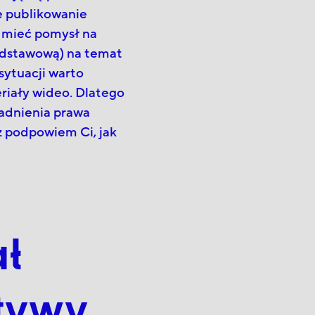
e publikowanie
o mieć pomysł na
podstawową) na temat
sytuacji warto
riały wideo. Dlatego
gadnienia prawa
z podpowiem Ci, jak
ał
tywy