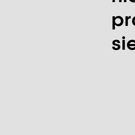
pr
si