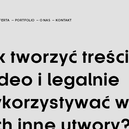
FERTA
PORTFOLIO
O NAS
KONTAKT
k tworzyć treśc
deo i legalnie
korzystywać 
ch inne utwory