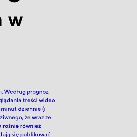
m w
ści. Według prognoz
glądania treści wideo
minut dziennie (i
dziwnego, że wraz ze
k rośnie również
dują się publikować