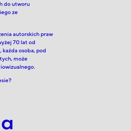
ch do utworu
iego ze
enia autorskich praw
yżej 70 lat od
, każda osoba, pod
stych, może
diowizualnego.
esie?
na