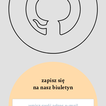
zapisz się
na nasz biuletyn